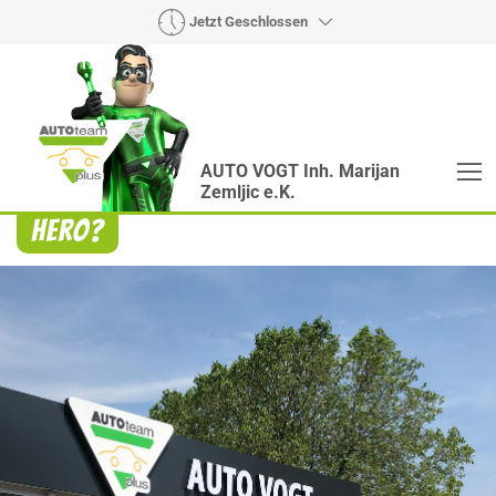
Jetzt Geschlossen
AUTO VOGT Inh. Marijan
Zemljic e.K.
Heroes? Findet man bei uns!
Wie auch wir bringen Handmaker Herby, Rollin‘
Robby und Engineering Esy mit ihrer Superpower
jeden Wagen wieder auf die Bahn.